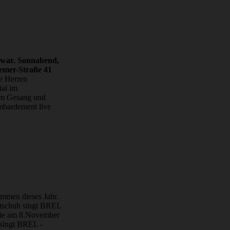
4
s war. Sonnabend,
remer-Straße 41
e Herren
al im
em Gesang und
bardement live
mmen dieses Jahr.
tschuh singt BREL
hie am 8.November
singt BREL -