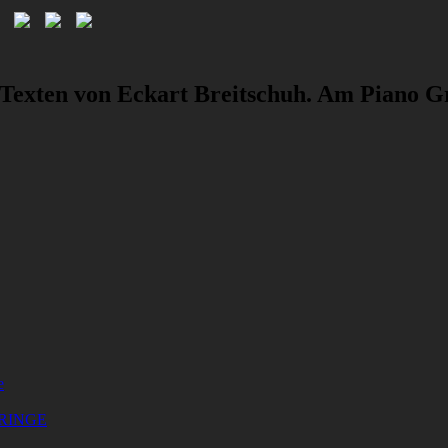
 Texten von Eckart Breitschuh. Am Piano G
e
PRINGE