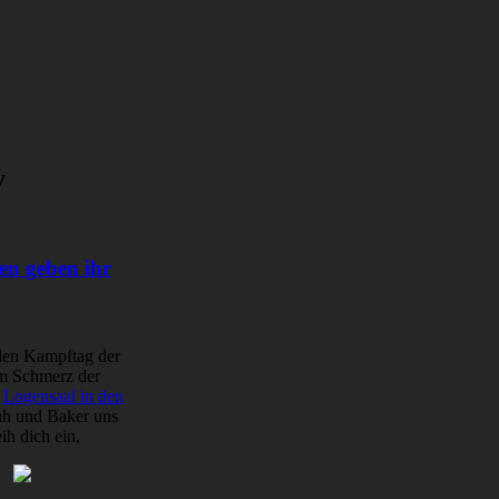
v
en geben ihr
alen Kampftag der
im Schmerz der
n
Logensaal in den
huh und Baker uns
h dich ein,