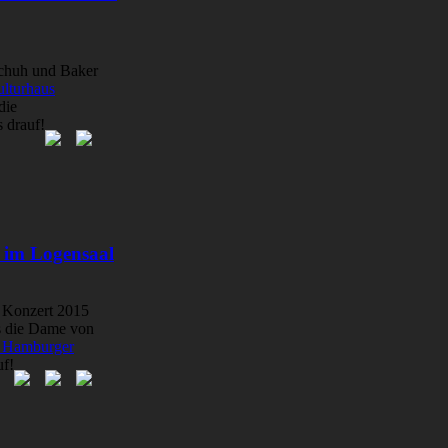
schuh und Baker
lturhaus
die
s drauf!
 im Logensaal
 Konzert 2015
s die Dame von
n Hamburger
uf!