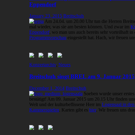
Eppendorf
January 23, 2015
Breitschuh
Am 24.04. um 20.00 Uhr tun die Herren Breit
mal wieder, was sie am besten können. Und zwar im
Ku
Eppendorf
, wo man uns auch bereits sehr vorteilhaft in 
Programmvorschau
eingestellt hat. Hach, wir freuen un
Konzertarchiv
,
Neues
Breitschuh singt BREL am 9. Januar 2015
December 1, 2014
Breitschuh
Soeben wurde unser erstes
bestätigt! Am 09. Januar 2015 um 20.15 Uhr finden un
Welt und der kulturbeflissene Herr im
Logensaal in de
Kammerspielen
. Karten gibt es
hier
. Wir freuen uns dra