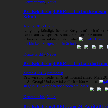
Konzertarchiv
,
Neues
Breitschuh singt BREL – Ich bin kein Sänge
Schuft
April 2, 2015
Breitschuh
Lange angekündigt, rückt das Ereignis mählich näher: B
BREL am 24. April 2015 um 20.00 Uhr im Kulturhaus 
Schmock, wer auf dem Sofa bliebe!
Breitsc
Ich bin kein Sänger, bin ein Schuft
.
Konzertarchiv
,
Neues
Breitschuh singt BREL – Ich hab doch no
March 4, 2015
Breitschuh
Yay, wir sind wieder am Start! Kommt am 20. März 20
in St. Georg! Und es wird endlich schön werden!
singt BREL - Ich hab doch noch drei Mark
.
Konzertarchiv
,
Neues
Breitschuh singt BREL am 24. April 2015