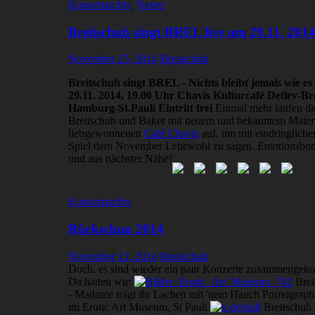
Konzertarchiv
,
Neues
Breitschuh singt BREL live am 29.11. 201
November 25, 2014
Breitschuh
Breitschuh singt BREL - Nichts bleibt jemals wie e
29.11. 2014, 19.00 Uhr Chavis Kulturcafé Detlev-B
Hamburg-St.Pauli Eintritt frei
Einmal mehr laufen di
Breitschuh und Baker mit neuem und bekanntem Materi
liebgewonnenen
Café Chavis
auf, um mit eindringlich
Spiel dem November Lebewohl zu sagen. Emotionsbom
und aus nächster Nähe!
Konzertarchiv
Rückschau 2014
November 12, 2014
Breitschuh
Doch, es sind wieder ein paar Konzerte zusammengeko
Da hätten wir:
Brei
- Madame trägt ihr Lachen mit 'nem Hauch Pornograp
im Erotic Art Museum, St Pauli
Breitschuh 