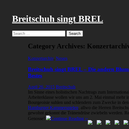
Breitschuh singt BREL
Search
Search
for:
Category Archives: Konzertarchi
Konzertarchiv
,
Neues
Breitschuh singt BREL – Die andern Blum
Bestes
April 26, 2015
Breitschuh
Im Sinne eines holistischen Nachtrags zum Internation
Arbeiterklasse wollen wir uns am 2. Mai einmal mehr 
Bourgeoisie suhlen und schlendern zum Zwecke in de
Hamburger Kammerspielen
, allwo die Herren Breitsc
gewohnt gekonnt die Tränendrüse zwiebeln werden. Rei
Genosse!
Continue Reading ››