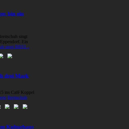
r, bin ein
reitschuh singt
Eppendorf. Ein
huh singt BREL -
ch drei Mark
15 ins Café Koppel
Breitschuh
 im Kulturhaus