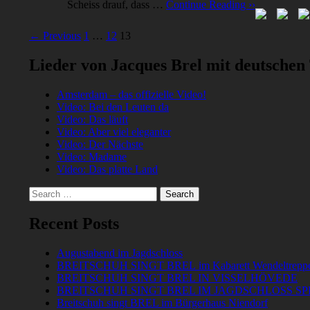
Scheiss drauf, dass …
Continue Reading ››
Posts
← Previous
1
…
12
13
navigation
Lieder von Jacques Brel mit deutschen
Amsterdam – das offizielle Video!
Video: Bei den Leuten da
Video: Das läuft
Video: Aber viel eleganter
Video: Der Nächste
Video: Madame
Video: Das platte Land
Search
for:
Recent Posts
Augustabend im Jagdschloss
BREITSCHUH SINGT BREL im Kabarett Wendeltrepp
BREITSCHUH SINGT BREL IN VISSELHÖVEDE
BREITSCHUH SINGT BREL IM JAGDSCHLOSS S
Breitschuh singt BREL im Bürgerhaus Niendorf