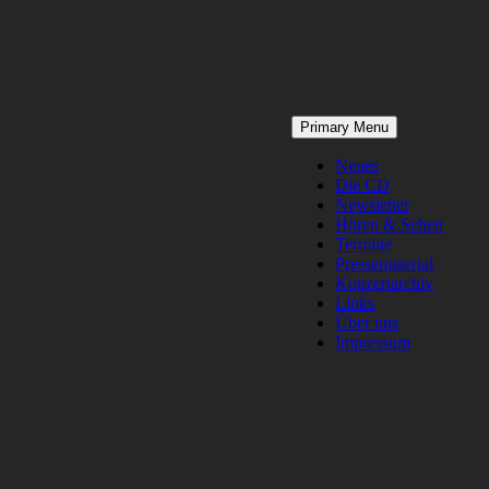
Skip
Primary Menu
to
content
Neues
Die CD
Newsletter
Hören & Sehen
Termine
Pressematerial
Konzertarchiv
Links
Über uns
Impressum