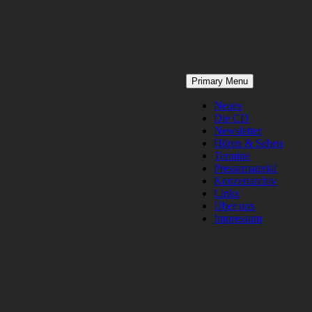
Skip
Primary Menu
to
content
Neues
Die CD
Newsletter
Hören & Sehen
Termine
Pressematerial
Konzertarchiv
Links
Über uns
Impressum