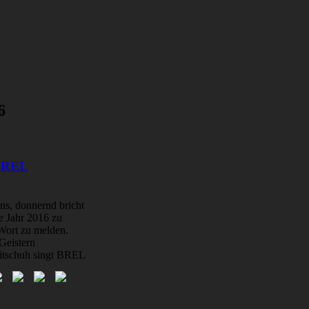
6
 BREL
ns, donnernd bricht
e Jahr 2016 zu
Wort zu melden.
Geistern
eitschuh singt BREL