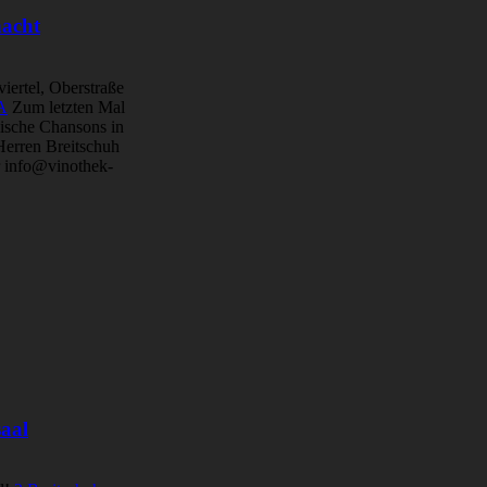
nacht
iertel, Oberstraße
Zum letzten Mal
sische Chansons in
Herren Breitschuh
r info@vinothek-
saal