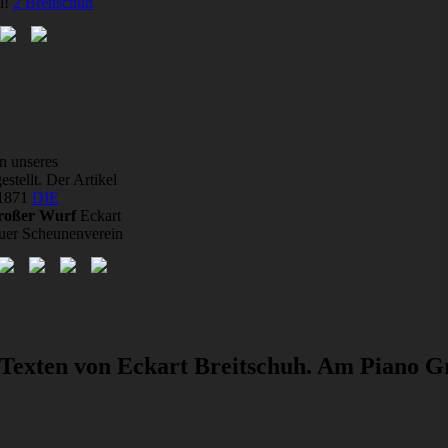
l!
2 Breitschuh
n unseres
tellt. Der Artikel
 1871
DIE
großer Wurf
Eckart
auer Scheunenverein
 Texten von Eckart Breitschuh. Am Piano G