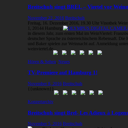
Breitschuh singt BREL – Viertel vor Wein
November 22, 2016
Breitschuh
Freitag, 16. Dezember 2016, 19.30 Uhr Vinothek Weinv
1, 20144 Hamburg
in diesem Jahr, zum ersten Mal im WeinViertel: Franzö
deutscher Sprache zu österreichischem Rebensaft. Die 
und Baker spielen zur Weinnacht auf. Anmeldung unte
weinviertel.de
Hören & Sehen
,
Neues
TV-Premiere auf Hamburg 1!
November 8, 2016
Breitschuh
{{unknown}}
Konzertarchiv
Breitschuh singt Brel- Les Adieux à Logen
November 5, 2016
Breitschuh