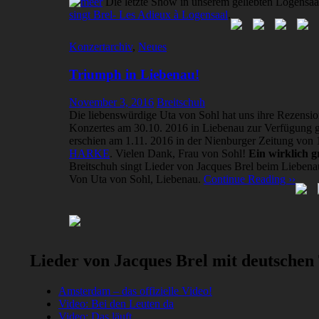
Die letzte Show in unserem geliebten Logensaa
singt Brel- Les Adieux à Logensaal
.
Konzertarchiv
,
Neues
Triumph in Liebenau!
November 3, 2016
Breitschuh
Die liebenswürdige Uta von Sohl hat uns ihre Rezensio
Konzertes am 30.10. 2016 in Liebenau zur Verfügung ges
erschien am 1.11. 2016 in der Nienburger Zeitung von
HARKE
. Vielen Dank, Frau von Sohl!
Ein wirklich 
Breitschuh singt Lieder von Jacques Brel beim Lieben
Von Uta von Sohl, Liebenau.
Continue Reading ››
Lieder von Jacques Brel mit deutschen
Amsterdam – das offizielle Video!
Video: Bei den Leuten da
Video: Das läuft