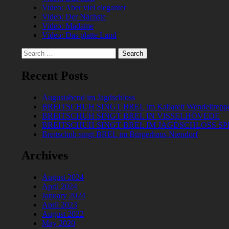
Video: Aber viel eleganter
Video: Der Nächste
Video: Madame
Video: Das platte Land
Search
for:
Recent Posts
Augustabend im Jagdschloss
BREITSCHUH SINGT BREL im Kabarett Wendeltrepp
BREITSCHUH SINGT BREL IN VISSELHÖVEDE
BREITSCHUH SINGT BREL IM JAGDSCHLOSS S
Breitschuh singt BREL im Bürgerhaus Niendorf
Archives
August 2024
April 2024
January 2024
April 2023
August 2022
May 2020