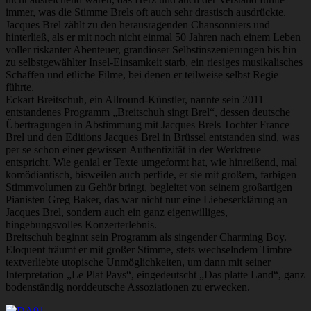
immer, was die Stimme Brels oft auch sehr drastisch ausdrückte.
Jacques Brel zählt zu den herausragenden Chansonniers und
hinterließ, als er mit noch nicht einmal 50 Jahren nach einem Leben
voller riskanter Abenteuer, grandioser Selbstinszenierungen bis hin
zu selbstgewählter Insel-Einsamkeit starb, ein riesiges musikalisches
Schaffen und etliche Filme, bei denen er teilweise selbst Regie
führte.
Eckart Breitschuh, ein Allround-Künstler, nannte sein 2011
entstandenes Programm „Breitschuh singt Brel“, dessen deutsche
Übertragungen in Abstimmung mit Jacques Brels Tochter France
Brel und den Editions Jacques Brel in Brüssel entstanden sind, was
per se schon einer gewissen Authentizität in der Werktreue
entspricht. Wie genial er Texte umgeformt hat, wie hinreißend, mal
komödiantisch, bisweilen auch perfide, er sie mit großem, farbigen
Stimmvolumen zu Gehör bringt, begleitet von seinem großartigen
Pianisten Greg Baker, das war nicht nur eine Liebeserklärung an
Jacques Brel, sondern auch ein ganz eigenwilliges,
hingebungsvolles Konzerterlebnis.
Breitschuh beginnt sein Programm als singender Charming Boy.
Eloquent träumt er mit großer Stimme, stets wechselndem Timbre
textverliebte utopische Unmöglichkeiten, um dann mit seiner
Interpretation „Le Plat Pays“, eingedeutscht „Das platte Land“, ganz
bodenständig norddeutsche Assoziationen zu erwecken.