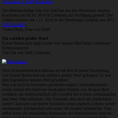
November 3, 2016
Breitschuh
Die liebenswürdige Uta von Sohl hat uns ihre Rezension unseres
Konzertes am 30.10. 2016 in Liebenau zur Verfügung gestellt. Der
Artikel erschien am 1.11. 2016 in der Nienburger Zeitung von 1871
DIE HARKE
.
Vielen Dank, Frau von Sohl!
Ein wirklich großer Wurf
Eckart Breitschuh singt Lieder von Jacques Brel beim Liebenauer
Scheunenverein
Von Uta von Sohl, Liebenau.
Dem Scheunenverein Liebenau ist mit dem Konzert-Nachmittag
von Eckart Breitschuh ein wirklich großer Wurf gelungen. Er war
dem legendären Jacques Brel gewidmet.
Wer war nicht in besonders gemütsbewegten Lebenssituationen
schon einmal der expressiv-markanten Stimme von Jacques Brel
verfallen, die leidenschaftlich alle Facetten des Lebens schonungslos
und ohne Tabu offenbart. Die Dynamik aber auch die Zärtlichkeit
seiner Chansons war immer Ausdruck seines eigenen Lebens, seiner
emotionalen Zerrissenheit und seiner oft irrealen Sehnsüchte. Und
selbst wenn die essentiellen Kenntnisse der französischen Sprache
nicht ausreichend waren, das Herz und auch der Verstand fühlte