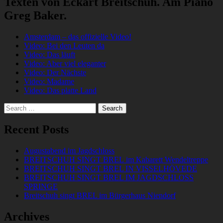
Texten von Eckart Breitschuh. Am Piano
Greg Baker.
Amsterdam – das offizielle Video!
Video: Bei den Leuten da
Video: Das läuft
Video: Aber viel eleganter
Video: Der Nächste
Video: Madame
Video: Das platte Land
Search
for:
Recent Posts
Augustabend im Jagdschloss
BREITSCHUH SINGT BREL im Kabarett Wendeltreppe
BREITSCHUH SINGT BREL IN VISSELHÖVEDE
BREITSCHUH SINGT BREL IM JAGDSCHLOSS
SPRINGE
Breitschuh singt BREL im Bürgerhaus Niendorf
Archives