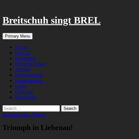
Breitschuh singt BREL
Search
Skip
Primary Menu
to
content
Neues
Die CD
Newsletter
Hören & Sehen
Termine
Pressematerial
Konzertarchiv
Links
Über uns
Impressum
Search
for:
Konzertarchiv
,
Neues
Triumph in Liebenau!