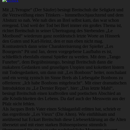
Mit „L’Ivrogne“ (Der Säufer) besingt Breitschuh die Seligkeit und
die Verzweiflung eines Trinkers – himmelhochjauchzend und dem
Absturz so nah. Wie nah dies an Brel selbst kam, das war schon
erregend. Und weil der Tod bei Brel immer ein großes Thema ist,
richtet Breitschuh in seiner Übertragung des Sterbenden „Le
Moribond“ wiederum ganz norddeutsch letzte Worte an Hinnerk
den Guten und Karl-Heinz, den er nun eben nicht mag.
Kontrastreich dann seine Charakterisierung der Spießer „Les
Bourgeois“ Pit und Jan, deren vorgegebene Laufbahn es ist,
schließlich ebenfalls einmal Spießer zu werden. Mit dem „Tango
Funebre“, dem Begräbnistango, besingt Breitschuh dann die
makabren Gedanken und gruseligen Utopien und kokettiert lüstern
mit Todesgedanken, um dann mit „Les Bonbons“ heiter, nonchalant
und ein wenig zynisch im Sinne Brels als Liebesgabe Bonbons zu
offerieren: „Ich habe Bonbons mitgebracht“. Mit einer dramatischen
Introduktion zu „Le Dernier Repas“, hier: „Das letzte Mahl“,
besingt Breitschuh einen kraftvollen und poetischen Abschied an
alle Köstlichkeiten des Lebens. Da darf auch der Messwein aus der
Pfalz nicht fehlen.
Als Jacques Brels Vater einen Schlaganfall erlitten hat, schrieb er
das ergreifende „Les Vieux“ (Die Alten). Wie einfühlsam und
anrührend hat Eckart Breitschuh diese Liebeserklärung an die Alten
übersetzt und mit einer starken Bühnenpräsenz stimmlich
überzeugend für ein paar sehr nachdenkliche Momente gesorgt.