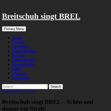
Breitschuh singt BREL
Search
Skip
Primary Menu
to
content
Neues
Die CD
Newsletter
Hören & Sehen
Termine
Pressematerial
Konzertarchiv
Links
Über uns
Impressum
Search
for:
Konzertarchiv
,
Neues
Breitschuh singt BREL – Schön und
dumm wie Stroh!