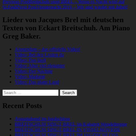
Post
Previous Post
Breitschuh singt BREL – Wenn es Nacht wird auf
St.Pauli
Next Post
Theaternacht 2016 – Wir sind wieder mit dabei!
navigation
Lieder von Jacques Brel mit deutschen
Texten von Eckart Breitschuh. Am Piano
Greg Baker.
Amsterdam – das offizielle Video!
Video: Bei den Leuten da
Video: Das läuft
Video: Aber viel eleganter
Video: Der Nächste
Video: Madame
Video: Das platte Land
Search
for:
Recent Posts
Augustabend im Jagdschloss
BREITSCHUH SINGT BREL im Kabarett Wendeltreppe
BREITSCHUH SINGT BREL IN VISSELHÖVEDE
BREITSCHUH SINGT BREL IM JAGDSCHLOSS