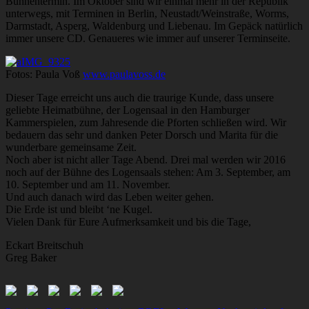
Bühnentermin. Im Oktober sind wir einmal mehr in der Republik
unterwegs, mit Terminen in Berlin, Neustadt/Weinstraße, Worms,
Darmstadt, Asperg, Waldenburg und Liebenau. Im Gepäck natürlich
immer unsere CD. Genaueres wie immer auf unserer Terminseite.
Fotos: Paula Voß
www.paulavoss.de
Dieser Tage erreicht uns auch die traurige Kunde, dass unsere
geliebte Heimatbühne, der Logensaal in den Hamburger
Kammerspielen, zum Jahresende die Pforten schließen wird. Wir
bedauern das sehr und danken Peter Dorsch und Marita für die
wunderbare gemeinsame Zeit.
Noch aber ist nicht aller Tage Abend. Drei mal werden wir 2016
noch auf der Bühne des Logensaals stehen: Am 3. September, am
10. September und am 11. November.
Und auch danach wird das Leben weiter gehen.
Die Erde ist und bleibt ‘ne Kugel.
Vielen Dank für Eure Aufmerksamkeit und bis die Tage,
Eckart Breitschuh
Greg Baker