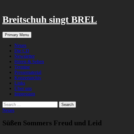
Breitschuh singt BREL
Search
Skip
Primary Menu
to
content
Neues
Die CD
Newsletter
Hören & Sehen
Termine
Pressematerial
Konzertarchiv
Links
Über uns
Impressum
Search
for:
Neues
Süßen Sommers Freud und Leid