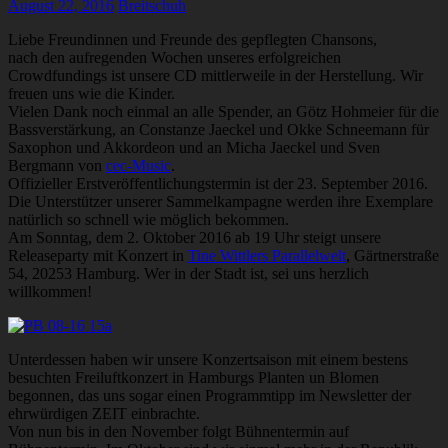
August 22, 2016
Breitschuh
Liebe Freundinnen und Freunde des gepflegten Chansons,
nach den aufregenden Wochen unseres erfolgreichen
Crowdfundings ist unsere CD mittlerweile in der Herstellung. Wir
freuen uns wie die Kinder.
Vielen Dank noch einmal an alle Spender, an Götz Hohmeier für die
Bassverstärkung, an Constanze Jaeckel und Okke Schneemann für
Saxophon und Akkordeon und an Micha Jaeckel und Sven
Bergmann von
cec-Music
.
Offizieller Erstveröffentlichungstermin ist der 23. September 2016.
Die Unterstützer unserer Sammelkampagne werden ihre Exemplare
natürlich so schnell wie möglich bekommen.
Am Sonntag, dem 2. Oktober 2016 ab 19 Uhr steigt unsere
Releaseparty mit Konzert in
Tine Wittlers Parallelwelt
, Gärtnerstraße
54, 20253 Hamburg. Wer in der Stadt ist, sei uns herzlich
willkommen!
Unterdessen haben wir unsere Konzertsaison mit einem bestens
besuchten Freiluftkonzert in Hamburgs Planten un Blomen
begonnen, das uns sogar einen Programmtipp im Newsletter der
ehrwürdigen ZEIT einbrachte.
Von nun bis in den November folgt Bühnentermin auf