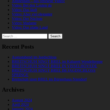
Amsterdam – das offizielle Video!
Video: Bei den Leuten da
Video: Das läuft
Video: Aber viel eleganter
Video: Der Nächste
Video: Madame
Video: Das platte Land
Search
for:
Recent Posts
Augustabend im Jagdschloss
BREITSCHUH SINGT BREL im Kabarett Wendeltreppe
BREITSCHUH SINGT BREL IN VISSELHÖVEDE
BREITSCHUH SINGT BREL IM JAGDSCHLOSS
SPRINGE
Breitschuh singt BREL im Bürgerhaus Niendorf
Archives
August 2024
April 2024
January 2024