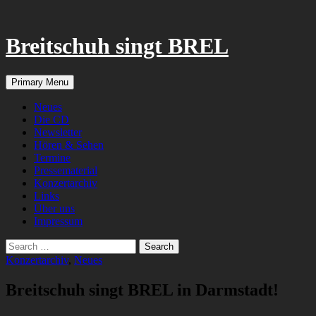
Breitschuh singt BREL
Search
Skip
Primary Menu
to
content
Neues
Die CD
Newsletter
Hören & Sehen
Termine
Pressematerial
Konzertarchiv
Links
Über uns
Impressum
Search
for:
Konzertarchiv
,
Neues
Breitschuh singt BREL in Darmstadt!