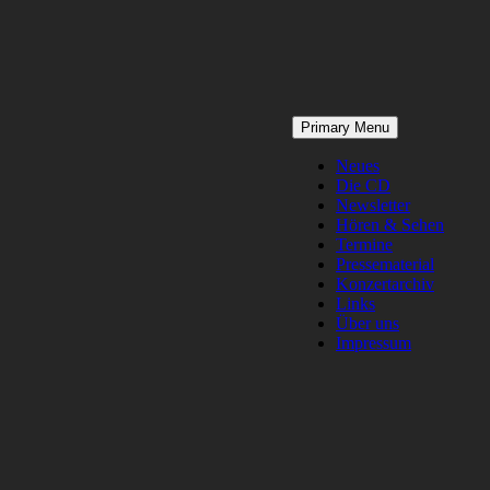
Skip
Primary Menu
to
content
Neues
Die CD
Newsletter
Hören & Sehen
Termine
Pressematerial
Konzertarchiv
Links
Über uns
Impressum