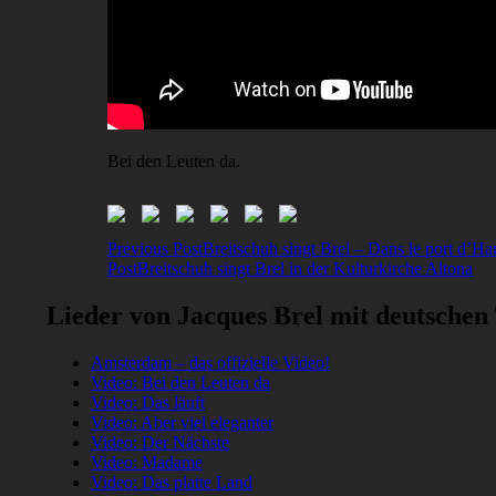
Bei den Leuten da.
Post
Previous Post
Breitschuh singt Brel – Dans le port d’H
Post
Breitschuh singt Brel in der Kulturkirche Altona
navigation
Lieder von Jacques Brel mit deutschen
Amsterdam – das offizielle Video!
Video: Bei den Leuten da
Video: Das läuft
Video: Aber viel eleganter
Video: Der Nächste
Video: Madame
Video: Das platte Land