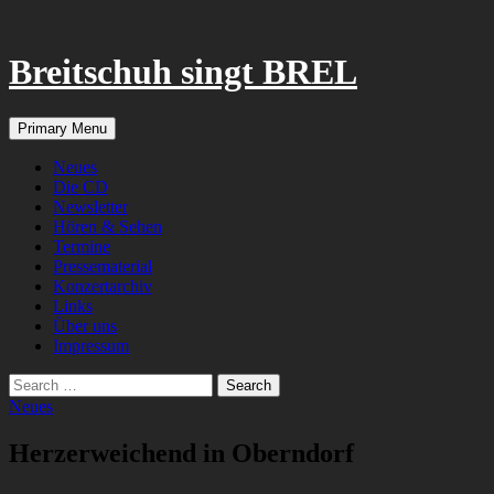
Breitschuh singt BREL
Search
Skip
Primary Menu
to
content
Neues
Die CD
Newsletter
Hören & Sehen
Termine
Pressematerial
Konzertarchiv
Links
Über uns
Impressum
Search
for:
Neues
Herzerweichend in Oberndorf