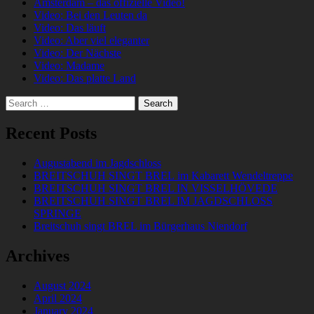
Amsterdam – das offizielle Video!
Video: Bei den Leuten da
Video: Das läuft
Video: Aber viel eleganter
Video: Der Nächste
Video: Madame
Video: Das platte Land
Search
for:
Recent Posts
Augustabend im Jagdschloss
BREITSCHUH SINGT BREL im Kabarett Wendeltreppe
BREITSCHUH SINGT BREL IN VISSELHÖVEDE
BREITSCHUH SINGT BREL IM JAGDSCHLOSS
SPRINGE
Breitschuh singt BREL im Bürgerhaus Niendorf
Archives
August 2024
April 2024
January 2024