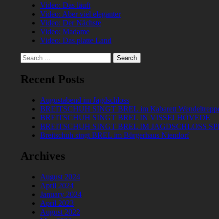
Video: Das läuft
Video: Aber viel eleganter
Video: Der Nächste
Video: Madame
Video: Das platte Land
Search
for:
Recent Posts
Augustabend im Jagdschloss
BREITSCHUH SINGT BREL im Kabarett Wendeltrepp
BREITSCHUH SINGT BREL IN VISSELHÖVEDE
BREITSCHUH SINGT BREL IM JAGDSCHLOSS S
Breitschuh singt BREL im Bürgerhaus Niendorf
Archives
August 2024
April 2024
January 2024
April 2023
August 2022