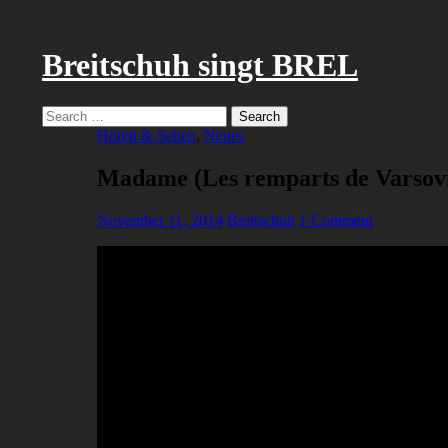
Breitschuh singt BREL
Search
Search
for:
Hören & Sehen
,
Neues
Madame (Les remparts de Varsov
November 11, 2014
Breitschuh
1 Comment