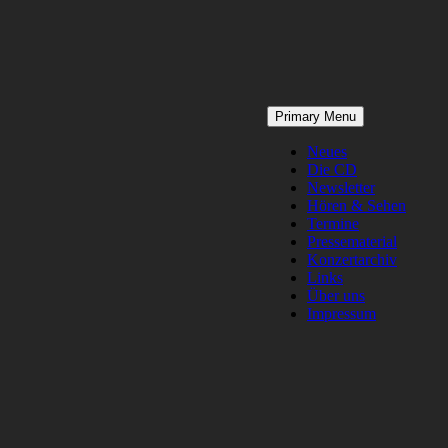
Skip
Primary Menu
to
content
Neues
Die CD
Newsletter
Hören & Sehen
Termine
Pressematerial
Konzertarchiv
Links
Über uns
Impressum