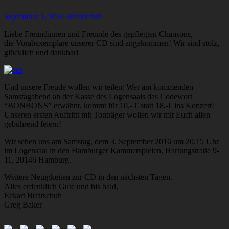
September 1, 2016
Breitschuh
Liebe Freundinnen und Freunde des gepflegten Chansons,
die Vorabexemplare unserer CD sind angekommen! Wir sind stolz,
glücklich und dankbar!
Und unsere Freude wollen wir teilen: Wer am kommenden
Samstagabend an der Kasse des Logensaals das Codewort
“BONBONS” erwähnt, kommt für 10,- € statt 18,-€ ins Konzert!
Unseren ersten Auftrittt mit Tonträger wollen wir mit Euch allen
gebührend feiern!
Wir sehen uns am Samstag, dem 3. September 2016 um 20.15 Uhr
im Logensaal in den Hamburger Kammerspielen, Hartungstraße 9-
11, 20146 Hamburg.
Weitere Neuigkeiten zur CD in den nächsten Tagen.
Alles erdenklich Gute und bis bald,
Eckart Breitschuh
Greg Baker