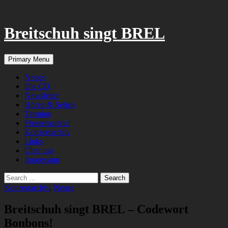
Breitschuh singt BREL
Search
Skip
Primary Menu
to
content
Neues
Die CD
Newsletter
Hören & Sehen
Termine
Pressematerial
Konzertarchiv
Links
Über uns
Impressum
Search
for:
Konzertarchiv
,
Neues
Breitschuh singt BREL – Codewort
Bonbons!