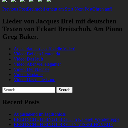
Post
Previous Post
Brelmobil erneut am Start!
Next Post
Ohren auf!
navigation
Lieder von Jacques Brel mit deutschen
Texten von Eckart Breitschuh. Am Piano
Greg Baker.
Amsterdam – das offizielle Video!
Video: Bei den Leuten da
Video: Das läuft
Video: Aber viel eleganter
Video: Der Nächste
Video: Madame
Video: Das platte Land
Search
for:
Recent Posts
Augustabend im Jagdschloss
BREITSCHUH SINGT BREL im Kabarett Wendeltreppe
BREITSCHUH SINGT BREL IN VISSELHÖVEDE